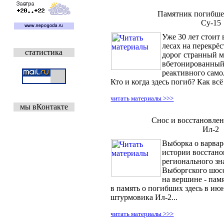
Памятник погибше
Су-15
Уже 30 лет стоит
лесах на перекрё
статистика
дорог странный м
вбетонированный
реактивного само
Кто и когда здесь погиб? Как всё
читать материалы >>>
мы вКонтакте
Снос и восстановле
Ил-2
Выборка о варвар
истории восстано
регионального зн
Выборгского шосс
на вершине - пам
в память о погибших здесь в июн
штурмовика Ил-2...
читать материалы >>>