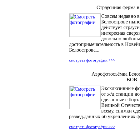
Страусиная ферма в
Совсем недавно в
Белоострове ныне,
действует страус
интересная сверх
довольно любопы
достопримечательность в Новей
Белоострова...
смотреть фотографии >>>
Аэрофотосъёмка Бело
ВОВ
Эксклюзивные фо
от ж/д станции до
сделанные с борт
Великой Отечест
всему, снимки сд
развед.данных об укреплениях ф
смотреть фотографии >>>