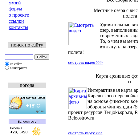
музей
форум
Местные озера с вы
о проекте
полета
ссылки
Удивительные ви
контакты
озер, выполненн
современных гадж
То, о чем вы мечт
поиск по сайту
взглянуть на озер
полета!
смотреть видео >>>
на сайте
в интернете
Карта архивных фо
гг
погода
Интерактивная карта 
Карельского перешейка 
на основе финского во
обороны Финляндии (S
проект ресурсов Terijoki.spb.ru, Ri
Beloostrov.ru
смотреть карту >>>