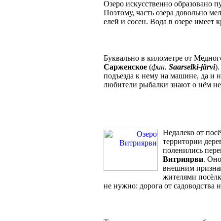
Озеро искусственно образовано п
Поэтому, часть озера довольно ме
елей и сосен. Вода в озере имеет
Буквально в километре от Медного
Сарженское
(
фин.
Saarselki-järvi
)
подъезда к нему на машине, да и 
любители рыбалки знают о нём н
Недалеко от посё
территории дере
поленились пере
Витриярви
. Оно
внешним признак
жителями посёлк
не нужно: дорога от садоводства н