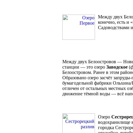
Между двух Бело
конечно, есть и «
Садоводствами и
Между двух Белоостровов — Новы
станции — это озеро
Заводское
(
ф
Белоостровом. Ранее в этом район
Образовано озеро засчёт запруды
бумагодельной фабрики Ольхина/К
отличен от остальных местных озё
движение тёмной воды — всё напо
Озеро
Сестроре
водохранилище в
городка Сестроре
оружейно-литейно