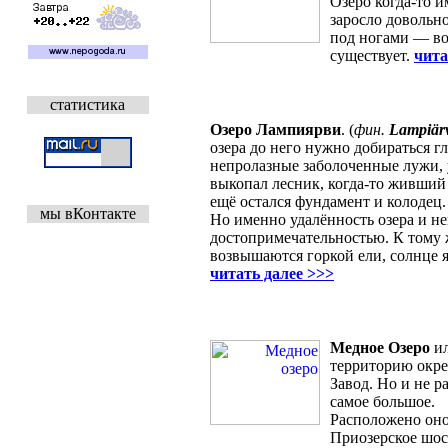
Озеро когда-то и
заросло довольно
под ногами — во
существует.
чита
статистика
Озеро Лампиярви
. (
фин.
Lampiär
озера до него нужно добираться г
непролазные заболоченные лужи, у
выкопал лесник, когда-то живший 
ещё остался фундамент и колодец.
мы вКонтакте
Но именно удалённость озера и н
достопримечательностью. К тому 
возвышаются горкой ели, солнце я
читать далее >>>
Медное Озеро
ил
территорию окре
Завод. Но и не р
самое большое.
Расположено оно
Приозерское шос