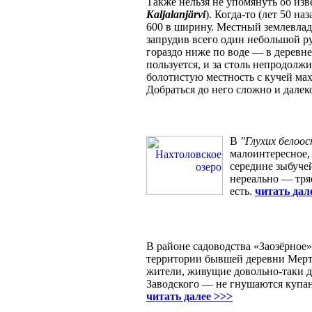
Также нельзя не упомянуть об изв
Kaljalanjärvi
). Когда-то (лет 50 н
600 в ширину. Местный землевла
запрудив всего один небольшой р
гораздо ниже по воде — в деревн
пользуется, и за столь непродолж
болотистую местность с кучей мах
Добраться до него сложно и далек
В
"Глухих белоос
малоинтересное,
середине зыбуче
нереально — тряс
есть.
читать дал
В районе садоводства «Заозёрное»
территории бывшей деревни Мерту
жители, живущие довольно-таки да
Заводского — не гнушаются купан
читать далее >>>