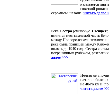
называется инач
советкой ропаган
скромном шалаше.
читать далее 
Река
Сестра
(старорус.
Сестрея
;
является неотъемлемой часть Бело
между Новгородскими землями и в
река была границей между Княже
вплоть до 1940 года Сестра явля
пограничным рубежом, разгранич
далее >>>
Нельзя не упомя
начало в болотах
не 40-го км и, п
читать далее >>