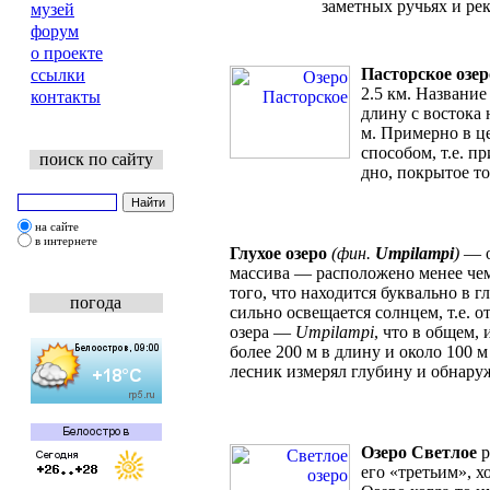
заметных ручьях и рек
музей
форум
о проекте
Пасторское озер
ссылки
2.5 км. Название
контакты
длину с востока
м. Примерно в це
способом, т.е. п
поиск по сайту
дно, покрытое т
на сайте
в интернете
Глухое озеро
(фин.
Umpilampi
)
— 
массива — расположено менее чем 
того, что находится буквально в г
погода
сильно освещается солнцем, т.е. 
озера —
Umpilampi
, что в общем, 
более 200 м в длину и около 100 м
лесник измерял глубину и обнару
Озеро Светлое
р
его «третьим», х