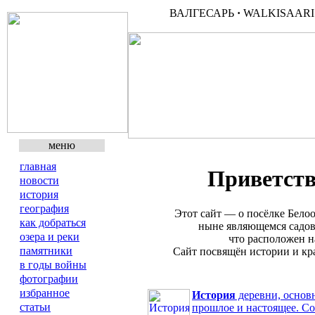
ВАЛГЕСАРЬ
·
WALKISAAR
меню
главная
Приветств
новости
история
география
Этот сайт — о посёлке Бело
как добраться
ныне являющемся садов
озера и реки
что расположен н
памятники
Сайт посвящён истории и кра
в годы войны
фотографии
избранное
История
деревни, основн
статьи
прошлое и настоящее. С