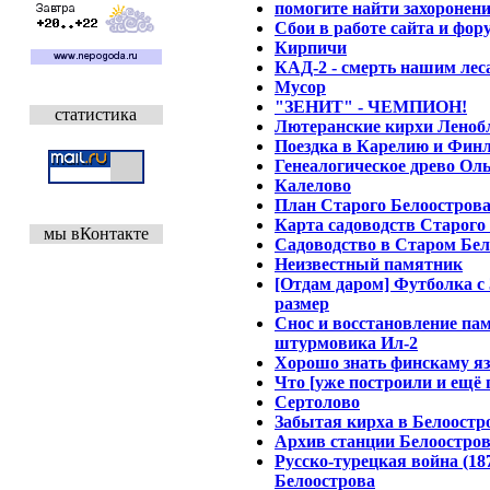
помогите найти захоронен
Сбои в работе сайта и фор
Кирпичи
КАД-2 - смерть нашим лес
Мусор
"ЗЕНИТ" - ЧЕМПИОН!
статистика
Лютеранские кирхи Ленобл
Поездка в Карелию и Фин
Генеалогическое древо Ол
Калелово
План Старого Белоострова
Карта садоводств Старого
мы вКонтакте
Садоводство в Старом Бел
Неизвестный памятник
[Отдам даром] Футболка с
размер
Снос и восстановление па
штурмовика Ил-2
Хорошо знать финскаму я
Что [уже построили и ещё 
Сертолово
Забытая кирха в Белоостр
Архив станции Белоостро
Русско-турецкая война (18
Белоострова