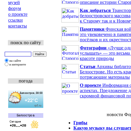
описание истории Старо
музей
форум
Как добраться
Транспорт
о проекте
белоостровского массива
ссылки
к Старому так и к Новом
контакты
Памятники
Финская вой
это увековечено в памят
посёлков и их окрестнос
поиск по сайту
Фотографии
«Лучше один
услышать» — это весьма 
красоте природы
на сайте
в интернете
Статьи
Архивы библитот
Белоострове. Но есть кр
потрясающие материалы
погода
О проекте
Информация об
аспектах. Предложение д
скромной финансовой по
новости Фо
Грибы
Какую музыку вы слушае