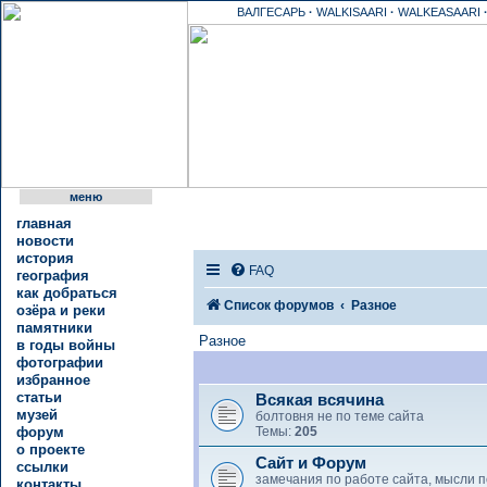
ВАЛГЕСАРЬ
·
WALKISAARI
·
WALKEASAARI
меню
главная
новости
история
FAQ
география
как добраться
Список форумов
Разное
озёра и реки
памятники
Разное
в годы войны
фотографии
избранное
статьи
Всякая всячина
музей
болтовня не по теме сайта
форум
Темы:
205
о проекте
Сайт и Форум
ссылки
замечания по работе сайта, мысли п
контакты